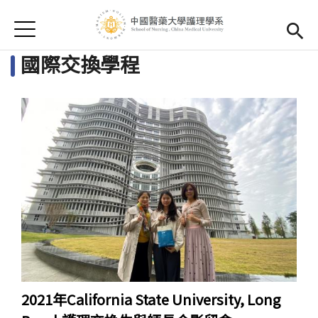
Jump to Main content
Jump to Navigation
首頁
最新消息
國際交換學程
系所簡介
Open subm
師資陣容
Open subm
Open submenu (課程資訊)
課程資訊
招生訊息
(link is external)
Open submen
學生專區
Open subm
Open submenu (國際交流)
國際交流
系友專區
Open subm
2021年California State University, Long