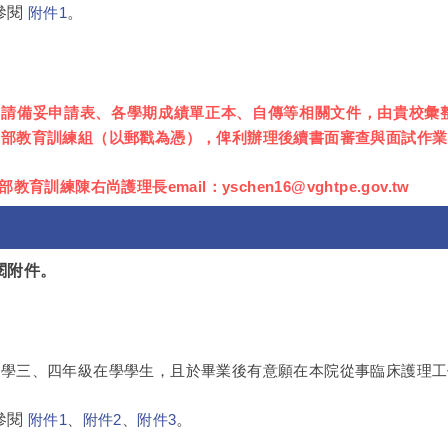
參閱
。
附件1
，請備妥申請表、各學期成績單正本、自傳等相關文件，由貴校彙整或
理部教育訓練組（以郵戳為憑），俾利辦理後續書面審查與面試作業
訓練陳右尚護理長email：yschen16@vghtpe.gov.tw
參閱附件。
大學三、四年級在學學生，且於畢業後有意願在本院從事臨床護理工
參閱
。
附件1
、
附件2
、
附件3