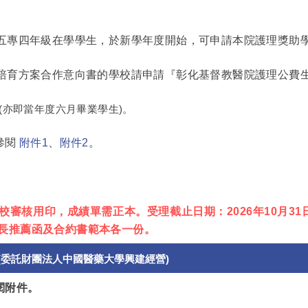
五專四年級在學學生，於新學年度開始，可申請本院護理獎助學
培育方案合作意向書的學校請申請『彰化基督教醫院護理公費
(亦即當年度六月畢業學生)。
參閱
附件1
、
附件2
。
審核用印，成績單需正本。受理截止日期：2026年10月31
長推薦函及合約書範本各一份。
(委託財團法人中國醫藥大學興建經營)
參閱附件。