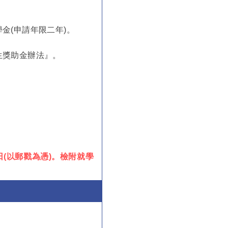
金(申請年限二年)。
生獎助金辦法』。
日(以郵戳為憑)。檢附就學