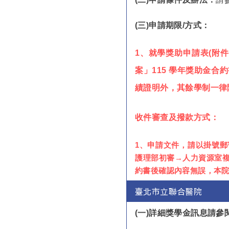
(
三)申請期限/方式：
1
、就學獎助申請表(附件
案」115 學年獎助金合
績證明外，其餘學制一律附
收件審查及撥款方式：
1、申請文件，請以掛號郵
護理部初審→人力資源室
約書後確認內容無誤，本院
臺北市立聯合醫院
(
一)詳細獎學金訊息請