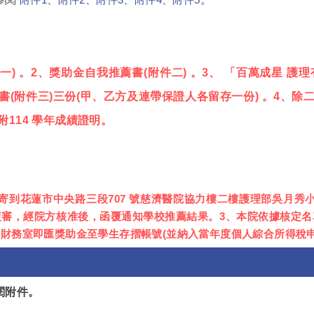
附件1
、
附件2
、
附件3
、
附件4
、
附件5
一) 。2、獎助金自我推薦書(附件二) 。3、 「百萬成星 護
約書(附件三)三份(甲、乙方及連帶保證人各留存一份) 。4、
114 學年成績證明。
寄到花蓮市中央路三段707 號慈濟醫院協力樓二樓護理部吳月秀
複審，經院方核准後，函覆通知學校推薦結果。3、本院依據核定名
財務室即匯獎助金至學生存摺帳號(並納入當年度個人綜合所得稅申
參閱附件。