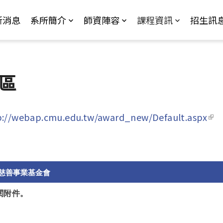
Jump to Main content
Jump to Navigation
新消息
系所簡介
師資陣容
課程資訊
招生訊
區
p://webap.cmu.edu.tw/award_new/Default.aspx
(lin
慈善事業基金會
參閱附件。