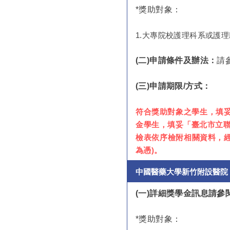
*
獎助對象：
1.大專院校護理科系或護
(二)申請條件及辦法：
請
(
三)申請期限/方式：
符合獎助對象之學生，填妥
金學生，填妥「臺北市立聯
檢表依序檢附相關資料，經
為憑)。
中國醫藥大學新竹附設醫院
(
一)詳細獎學金訊息請
*
獎助對象：