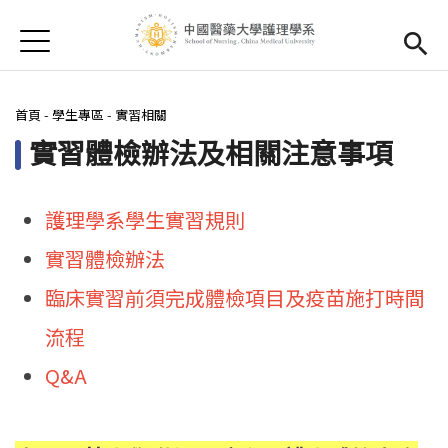
Jump to Main content
Jump to Navigation
首頁
最新消息
您在這裡
首頁
-
學生專區
-
實習相關
系所簡介
Open subm
實習體檢辦法及相關注意事項
師資陣容
Open subm
Open submenu (課程資訊)
課程資訊
護理學系學生實習規則
實習體檢辦法
招生訊息
(link is external)
Open submen
臨床實習前須完成體檢項目及疫苗施打時間
學生專區
Open subm
流程
Open submenu (國際交流)
國際交流
Q&A
系友專區
Open subm